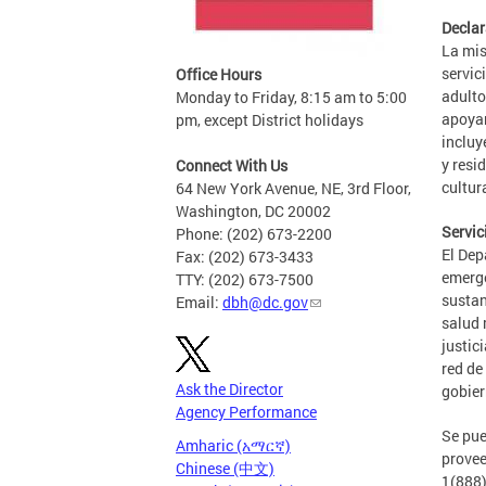
Declar
La mis
servic
Office Hours
adulto
Monday to Friday, 8:15 am to 5:00
apoyar
pm, except District holidays
incluy
y resi
Connect With Us
cultu
64 New York Avenue, NE, 3rd Floor,
Washington, DC 20002
Servic
Phone: (202) 673-2200
El Dep
Fax: (202) 673-3433
emerge
TTY: (202) 673-7500
sustan
Email:
dbh@dc.gov
salud 
justic
red de
Ask the Director
gobier
Agency Performance
Se pue
Amharic (አማርኛ)
provee
Chinese (中文)
1(888)