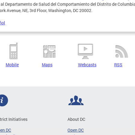
 al Departamento de Salud del Comportamiento del Distrito de Columbia
rk Avenue, NE, 3rd Floor, Washington, DC 20002.
ñol
Mobile
Maps
Webcasts
RSS
trict Initiatives
About DC
een DC
Open DC