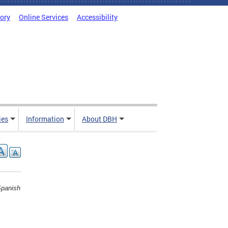
tory
Online Services
Accessibility
ies
Information
About DBH
Spanish