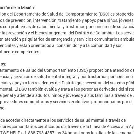
ación de la Misión:
ión del Departamento de Salud del Comportamiento (DSC) es proporcio
ios de prevención, intervención, tratamiento y apoyo para niños, jóvenes
s con problemas de salud mental y trastornos por consumo de sustanci
 la prevención y el bienestar general del Distrito de Columbia. Los servi
en atención psiquiátrica de emergencia y servicios comunitarios ambul
denciales y están orientados al consumidor y a la comunidad y son
ralmente competentes
ios:
artamento de Salud del Comportamiento (DSC) proporciona atención d
ncia y servicios de salud mental integral y por trastornos por consumo
cias y apoya a los residentes del Distrito que necesitan del sistema púb
mental. El DSC también evalúa y trata a las personas derivadas del sist
ia penal y atiende a adultos, niños y jóvenes y a sus familias a través de
 proveedores comunitarios y servicios exclusivos proporcionados por el
no.
de acceder directamente a los servicios de salud mental a través de
dores comunitarios certificados o a través de la Línea de Acceso a la A
7WE-HELP o 1-888-793-4357 las 24 horas todos los días de la semana.