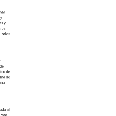
nar
 y
as y
cios
atorios
e
 de
lico de
ema de
 una
yuda al
 Para