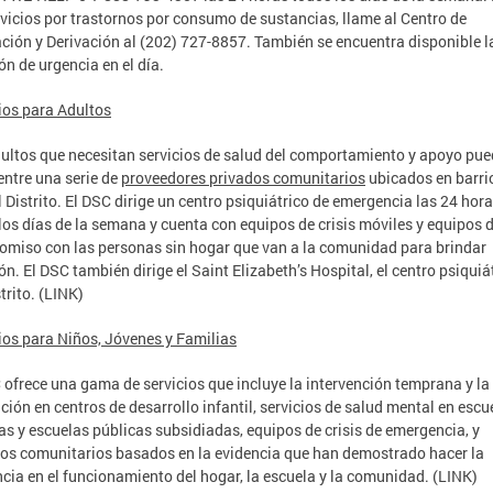
rvicios por trastornos por consumo de sustancias, llame al Centro de
ción y Derivación al (202) 727-8857. También se encuentra disponible l
ón de urgencia en el día.
ios para Adultos
ultos que necesitan servicios de salud del comportamiento y apoyo pu
 entre una serie de
proveedores privados
comunitarios
ubicados en barri
l Distrito. El DSC dirige un centro psiquiátrico de emergencia las 24 hor
los días de la semana y cuenta con equipos de crisis móviles y equipos 
miso con las personas sin hogar que van a la comunidad para brindar
ón. El DSC también dirige el Saint Elizabeth’s Hospital, el centro psiquiá
trito. (LINK)
ios para Niños, Jóvenes y Familias
 ofrece una gama de servicios que incluye la intervención temprana y la
ción en centros de desarrollo infantil, servicios de salud mental en escu
as y escuelas públicas subsidiadas, equipos de crisis de emergencia, y
ios comunitarios basados ​​en la evidencia que han demostrado hacer la
ncia en el funcionamiento del hogar, la escuela y la comunidad. (LINK)