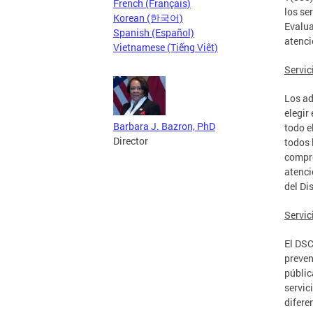
French (Français)
los se
Korean (한국어)
Evalua
Spanish (Español)
atenci
Vietnamese (Tiếng Việt)
Servic
Los ad
elegir
Barbara J. Bazron, PhD
todo e
Director
todos 
compro
atenci
del Dis
Servic
El DSC
preven
públic
servic
difere