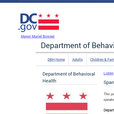
Skip to main content
DC Agency Top Menu
Mayor Muriel Bowser
Department of Behavi
DBH Home
Adults
Children & Fam
Department of Behavioral
Listen
Health
Span
This p
speake
Depart