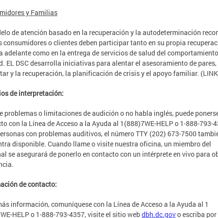
midores y Familias
elo de atención basado en la recuperación y la autodeterminación reco
s consumidores o clientes deben participar tanto en su propia recuperac
la adelante como en la entrega de servicios de salud del comportamiento
d. EL DSC desarrolla iniciativas para alentar el asesoramiento de pares, 
tar y la recuperación, la planificación de crisis y el apoyo familiar. (LINK
ios de interpretación:
ne problemas o limitaciones de audición o no habla inglés, puede poners
to con la Línea de Acceso a la Ayuda al 1(888)7WE-HELP o 1-888-793-4
ersonas con problemas auditivos, el número TTY (202) 673-7500 tambi
tra disponible. Cuando llame o visite nuestra oficina, un miembro del
al se asegurará de ponerlo en contacto con un intérprete en vivo para o
ncia.
ación de contacto:
ás información, comuníquese con la Línea de Acceso a la Ayuda al 1
WE-HELP o 1-888-793-4357, visite el sitio web
dbh.dc.gov
o escriba por