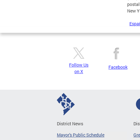
postal
New Yo
Espa
Follow Us
Facebook
on X
District News
Dis
Mayor's Public Schedule
Gr