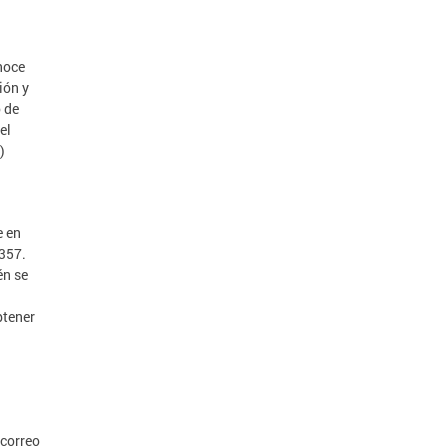
noce
ión y
 de
el
)
e en
357.
én se
btener
 correo