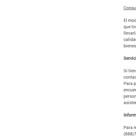
Consu
El mod
que lo
llevar
calida
bienes
Servic
Si tie
contac
Para p
encuen
person
asiste
Inform
Para m
(888)7